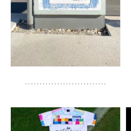
............................